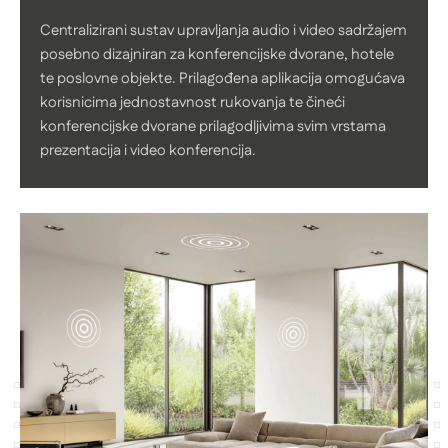
Centralizirani sustav upravljanja audio i video sadržajem
posebno dizajniran za konferencijske dvorane, hotele
te poslovne objekte. Prilagođena aplikacija omogućava
korisnicima jednostavnost rukovanja te čineći
konferencijske dvorane prilagodljivima svim vrstama
prezentacija i video konferencija.