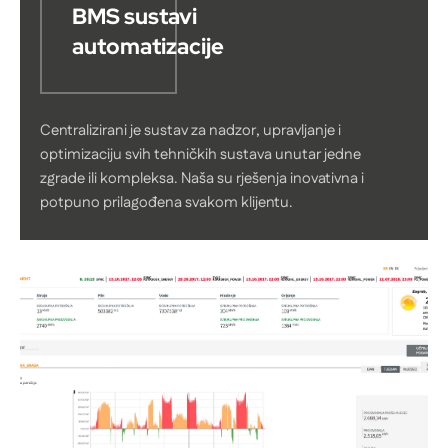
BMS sustavi
automatizacije
Centralizirani je sustav za nadzor, upravljanje i
optimizaciju svih tehničkih sustava unutar jedne
zgrade ili kompleksa. Naša su rješenja inovativna i
potpuno prilagođena svakom klijentu.