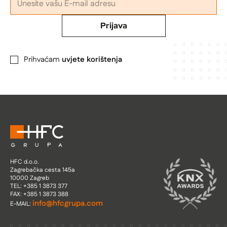
Prijava
Prihvaćam
uvjete korištenja
HFC d.o.o.
Zagrebačka cesta 145a
10000 Zagreb
TEL: +385 1 3873 377
FAX: +385 1 3873 388
info@hfcgrupa.com
E-MAIL: