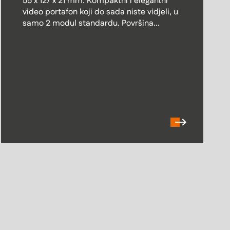
55 x 127 x 21 mm. Kompaktni i elegantni
video portafon koji do sada niste vidjeli, u
samo 2 modul standardu. Površina...