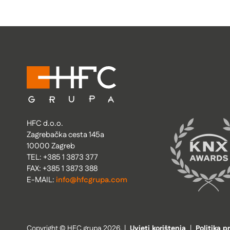
HFC d.o.o.
Zagrebačka cesta 145a
10000 Zagreb
TEL: +385 1 3873 377
FAX: +385 1 3873 388
E-MAIL:
info@hfcgrupa.com
Copyright © HFC grupa 2026.
|
Uvjeti korištenja
|
Politika p